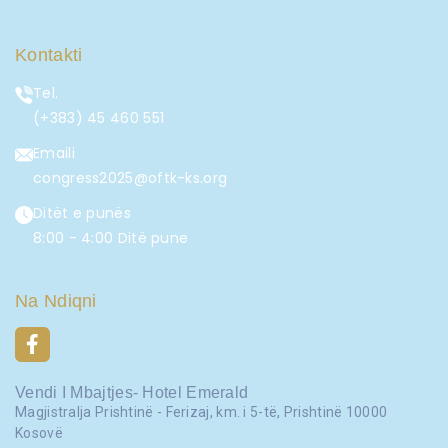
Kontakti
Tel.
(+383) 45 460 551
Emaili
congress2025@oftk-ks.org
Ditët e punës
8:00 - 4:00 Ditë pune
Na Ndiqni
Vendi I Mbajtjes- Hotel Emerald
Magjistralja Prishtinë - Ferizaj, km. i 5-të, Prishtinë 10000
Kosovë