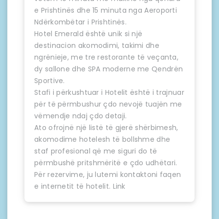
e Prishtinës dhe 15 minuta nga Aeroporti
Ndërkombëtar i Prishtinës.
Hotel Emerald është unik si një
destinacion akomodimi, takimi dhe
ngrënieje, me tre restorante të veçanta,
dy sallone dhe SPA moderne me Qendrën
Sportive.
Stafi i përkushtuar i Hotelit është i trajnuar
për të përmbushur çdo nevojë tuajën me
vëmendje ndaj çdo detaji.
Ato ofrojnë një listë të gjerë shërbimesh,
akomodime hotelesh të bollshme dhe
staf profesional që me siguri do të
përmbushë pritshmëritë e çdo udhëtari.
Për rezervime, ju lutemi kontaktoni faqen
e internetit të hotelit.
Link